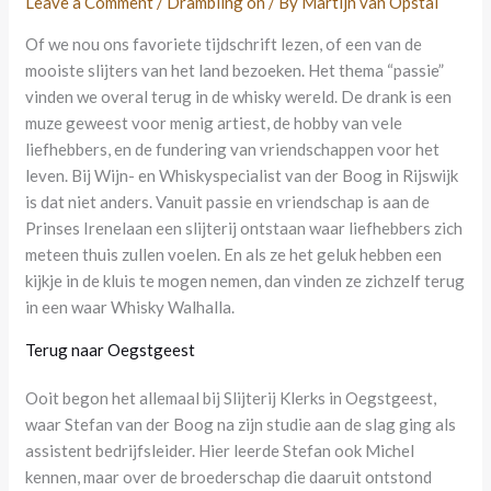
Leave a Comment
/
Drambling on
/ By
Martijn van Opstal
Of we nou ons favoriete tijdschrift lezen, of een van de
mooiste slijters van het land bezoeken. Het thema “passie”
vinden we overal terug in de whisky wereld. De drank is een
muze geweest voor menig artiest, de hobby van vele
liefhebbers, en de fundering van vriendschappen voor het
leven. Bij Wijn- en Whiskyspecialist van der Boog in Rijswijk
is dat niet anders. Vanuit passie en vriendschap is aan de
Prinses Irenelaan een slijterij ontstaan waar liefhebbers zich
meteen thuis zullen voelen. En als ze het geluk hebben een
kijkje in de kluis te mogen nemen, dan vinden ze zichzelf terug
in een waar Whisky Walhalla.
Terug naar Oegstgeest
Ooit begon het allemaal bij Slijterij Klerks in Oegstgeest,
waar Stefan van der Boog na zijn studie aan de slag ging als
assistent bedrijfsleider. Hier leerde Stefan ook Michel
kennen, maar over de broederschap die daaruit ontstond