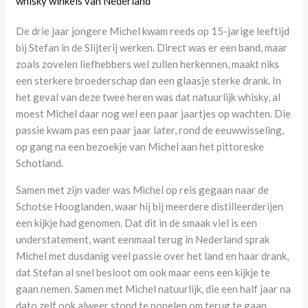
whisky winkels van Nederland
De drie jaar jongere Michel kwam reeds op 15-jarige leeftijd
bij Stefan in de Slijterij werken. Direct was er een band, maar
zoals zovelen liefhebbers wel zullen herkennen, maakt niks
een sterkere broederschap dan een glaasje sterke drank. In
het geval van deze twee heren was dat natuurlijk whisky, al
moest Michel daar nog wel een paar jaartjes op wachten. Die
passie kwam pas een paar jaar later, rond de eeuwwisseling,
op gang na een bezoekje van Michel aan het pittoreske
Schotland.
Samen met zijn vader was Michel op reis gegaan naar de
Schotse Hooglanden, waar hij bij meerdere distilleerderijen
een kijkje had genomen. Dat dit in de smaak viel is een
understatement, want eenmaal terug in Nederland sprak
Michel met dusdanig veel passie over het land en haar drank,
dat Stefan al snel besloot om ook maar eens een kijkje te
gaan nemen. Samen met Michel natuurlijk, die een half jaar na
dato zelf ook alweer stond te popelen om terug te gaan.